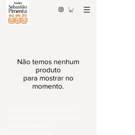
Não temos nenhum
produto
para mostrar no
momento.
Rua Vinte e Quatro, 352 - Santos Dumont
Governador Valadares, MG CEP:
35022-300
Ligações:
(33) 99806-3474
WhatsApp: (33) 98870-1808