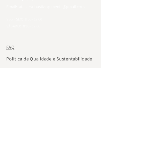
Email:
ateliersebastiaopimenta@gmail.com
SEG - SEX:
8:00 - 17:00
SÁBADO:
8:00 - 12:00
FAQ
Política de Qualidade e Sustentabilidade
Políticas de Envio
Políticas de Devolução e Troca
Solicitar Devolução ou Troca
Políticas de Privacidade
Formas de Pagamento
© 2024 por Mayra Temponi