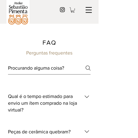
FAQ
Perguntas frequentes
Qual é o tempo estimado para
envio um ítem comprado na loja
virtual?
Assim que o pedido é realizado no
site, o produto é separado do estoque
Peças de cerâmica quebram?
para que seja despachado para a casa