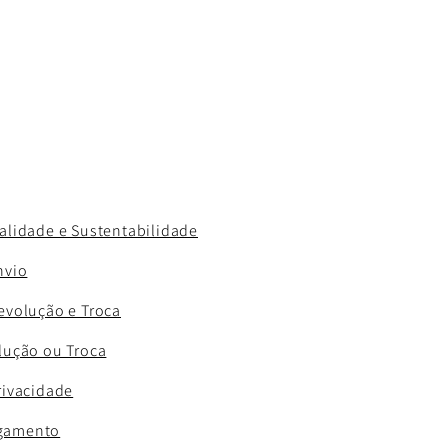
ualidade e Sustentabilidade
nvio
Devolução e Troca
olução ou Troca
rivacidade
gamento