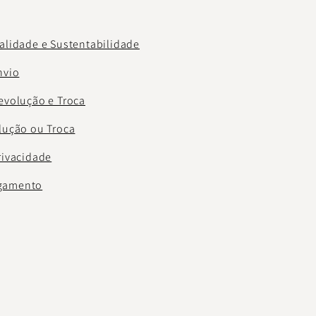
ualidade e Sustentabilidade
nvio
Devolução e Troca
olução ou Troca
rivacidade
gamento