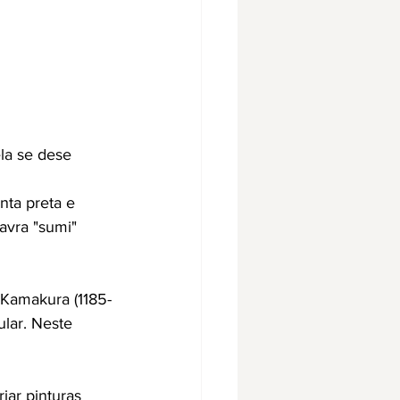
ela se dese
nta preta e 
avra "sumi" 
 Kamakura (1185-
lar. Neste 