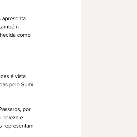
s apresenta 
s também 
nhecida como 
zes é vista 
das pelo Sumi-
ássaros, por 
 beleza e 
s representam 