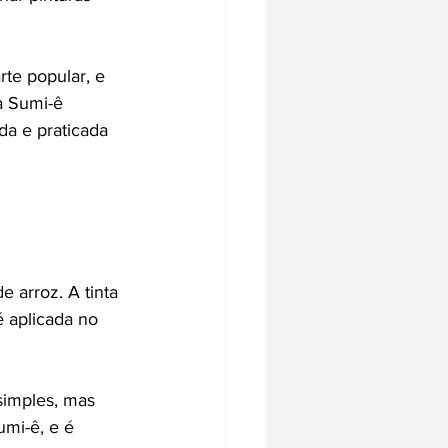
te popular, e 
a Sumi-ê 
da e praticada 
 arroz. A tinta 
 aplicada no 
simples, mas 
mi-ê, e é 