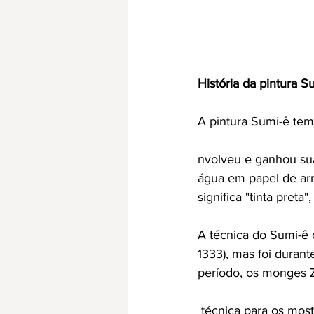
História da pintura S
A pintura Sumi-ê tem
nvolveu e ganhou sua
água em papel de arro
significa "tinta preta"
A técnica do Sumi-ê
1333), mas foi duran
período, os monges 
 técnica para os mosteiros japoneses, onde ela foi amplamente utilizada para criar pinturas 