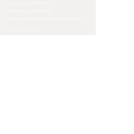
Ligações:
(33) 99806-3474
WhatsApp: (33) 98870-1808
Email:
ateliersebastiaopimenta@gmail.com
SEG - SEX:
8:00 - 17:00
SÁBADO:
8:00 - 12:00
FAQ
Política de Qualidade e Sustentabilidade
Políticas de Envio
Políticas de Devolução e Troca
Solicitar Devolução ou Troca
Políticas de Privacidade
Formas de Pagamento